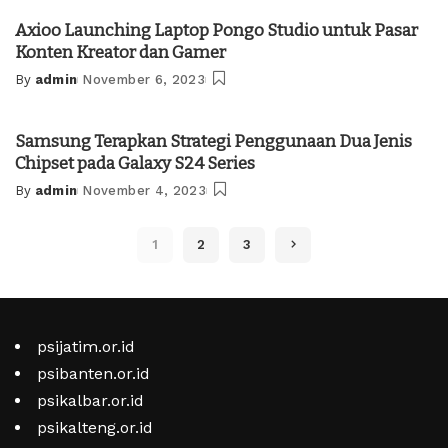
by
Axioo Launching Laptop Pongo Studio untuk Pasar
Konten Kreator dan Gamer
By
admin
November 6, 2023
Posted
by
Samsung Terapkan Strategi Penggunaan Dua Jenis
Chipset pada Galaxy S24 Series
By
admin
November 4, 2023
Posted
by
1
2
3
psijatim.or.id
psibanten.or.id
psikalbar.or.id
psikalteng.or.id