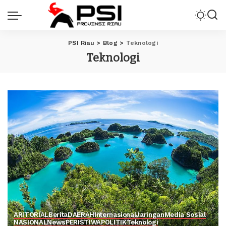
PSI Riau
>
Blog
>
Teknologi
Teknologi
ARITORIAL
Berita
DAERAH
Internasional
Jaringan
Media Sosial
NASIONAL
News
PERISTIWA
POLITIK
Teknologi