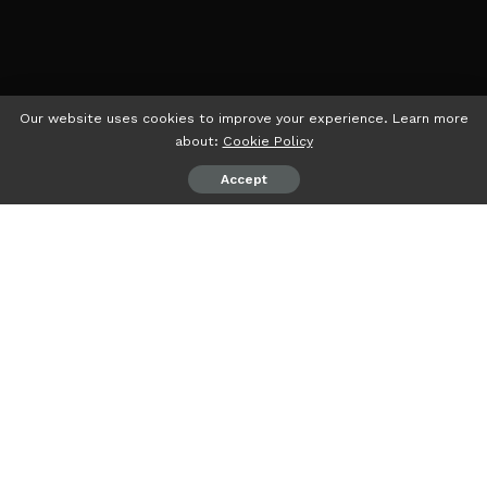
Our website uses cookies to improve your experience. Learn more
about:
Cookie Policy
Accept
psiaceh.or.id/
– Sembilan Civitas Akademik Universitas
Islam Negeri (UIN) Raden Intan Lampung (RIL) resmi
dikukuhkan sebagai Guru Besar, Sabtu (07/10/2023).
Kesembilan Guru Besar yang dikukuhkan di Ballroom UIN
RIL ini diantaranya:
1.
Prof. Dr. Sudarman, M. Ag.
(Guru Besar Bidang Ilmu
Perbandingan Agama)