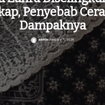
ap, Penyebab Cera
Dampaknya
admin
January 7, 2026
Posted
by