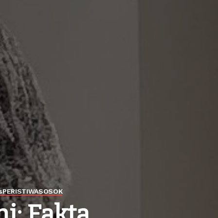
s
PERISTIWA
SOSOK
i: Fakta