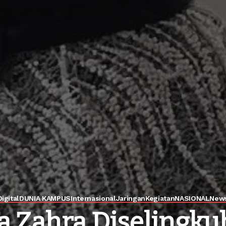
Digital
DUNIA KAMPUS
Internasional
Jaringan
Kegiatan
NASIONAL
New
Zahra Diselingkuh