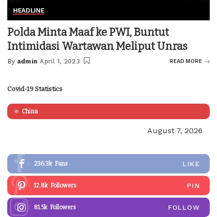
HEADLINE
Polda Minta Maaf ke PWI, Buntut
Intimidasi Wartawan Meliput Unras
By
admin
April 1, 2023
READ MORE
Posted
by
Covid-19 Statistics
China
August 7, 2026
LIKE
236.3k
Fans
PIN
12.8k
Followers
FOLLOW
81.5k
Followers