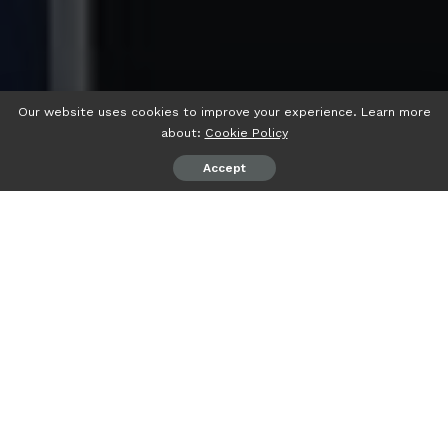
Our website uses cookies to improve your experience. Learn more
about:
Cookie Policy
Accept
psiaceh.or.id/
– Perseroan Terbatas (PT) Perkebunan
Nusantara (PTPN) VII bekerjasama dengan Kantor
Pelayanan Pajak Pratama (KPP) Bandarlampung II,
melakukan sosialisasi cara pengisian Surat Pemberitahuan
Tahunan (SPT) Pajak Penghasilan (PPh) orang Pribadi
Tahun Pajak 2022 di Kantor PTPN VII, Senin (06/03/2023).
Kabag Akuntansi dan Keuangan PTPN VII, Mario Ellyando
Zein mengucapkan terima kasih kepada pihak KPP