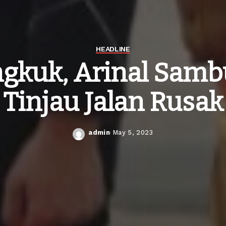
HEADLINE
kuk, Arinal Sambu
Tinjau Jalan Rusak
admin
May 5, 2023
Posted
by