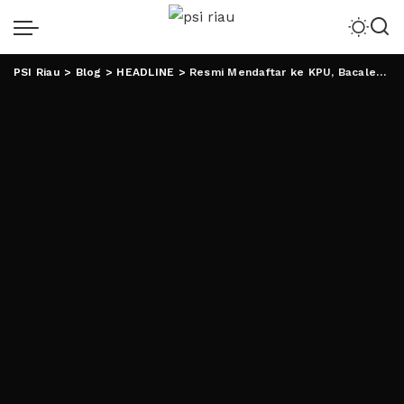
PSI Riau
>
Blog
>
HEADLINE
>
Resmi Mendaftar ke KPU, Bacaleg PAN Lampung 21 Persen Milenial