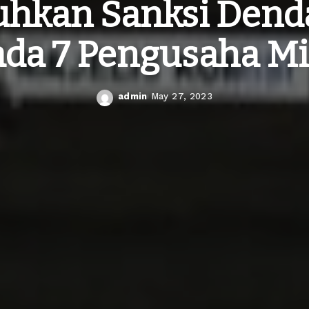
uhkan Sanksi Dend
da 7 Pengusaha M
admin
May 27, 2023
Posted
by