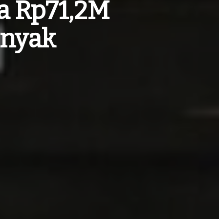
a Rp71,2M
inyak