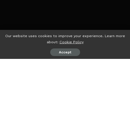
Our website uses cookies to improve your experience. Learn more
about:
Cookie Policy
Accept
psiaceh.or.id/
– Ketua Umum Himpunan Kerukunan Tani
Indonesia (HKTI) Jenderal (Purn) Moeldoko memberikan
penghargaan kepada Umar Ahmad sebagai Ketua DPD
HKTI terbaik se-Indonesia pada peringatan HUT ke-50
HKTI di Hotel Discovery Ancol, Jakarta, Rabu (07/06/2023).
Penghargaan diberikan atas kinerjanya yang baik dalam
membangun konsolidasi organisasi untuk membentuk
kepengurusan HKTI di seluruh Provinsi Lampung.