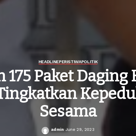
HEADLINE
PERISTIWA
POLITIK
n 175 Paket Daging 
Tingkatkan Kepedu
Sesama
admin
June 29, 2023
Posted