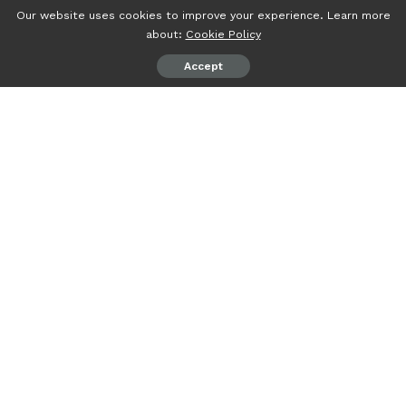
Our website uses cookies to improve your experience. Learn more
about:
Cookie Policy
Accept
psiaceh.or.id/
– Ketua PC Gerakan Pemuda Ansor
Lampung Timur Muslih mengecam aksi teror yang terjadi
di kediaman pribadi Ketua PW GP Ansor Lampung H. Hidir
Ibrahim, Sabtu (16/12/2023) dini hari.
Dalam pernyataanya, ia dan segenap kader GP Ansor dan
Banser se Lampung Timur menegaskan jika aksi yang
mengancam keselamatan tokoh publik itu tidak dapat
ditolerir.
“Jika ancaman masih berupa fitnah dan atau ujaran
kebencian, maka kami masih bisa sabar dan mentolelir.
Tapi jika sudah mengancam fisik yang bukan Hanya