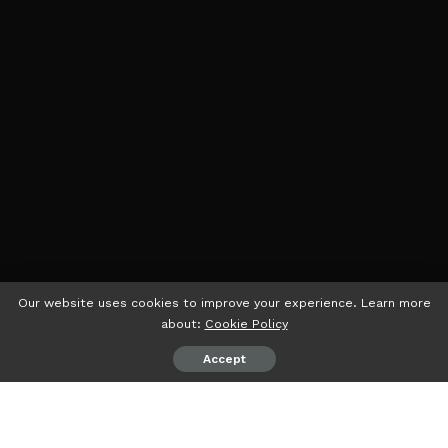
Our website uses cookies to improve your experience. Learn more
about:
Cookie Policy
Accept
PEMBARUAN
– Putri Zulkifli Hasan calon legislatif DPR RI